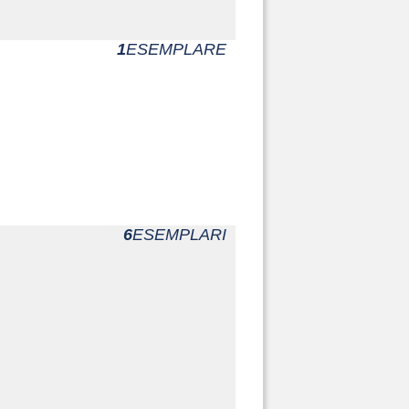
Arch.Chig.74
Arch.Chig.366
1
ESEMPLARE
6
ESEMPLARI