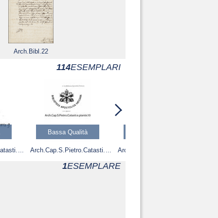
Arch.Bibl.22
114
ESEMPLARI
Bassa Qualità
Bassa Qualità
atasti.
Arch.Cap.S.Pietro.Catasti.
Arch.Cap.S.Pietro.Catasti.
e.piante.10
e.piante.12
1
ESEMPLARE