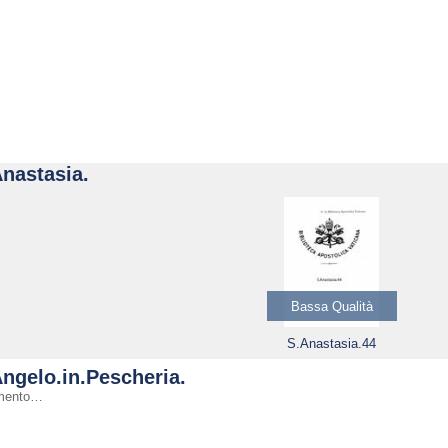
nastasia.
Bassa Qualità
S.Anastasia.44
ngelo.in.Pescheria.
mento…