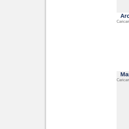
Arc
Carica
Ma
Carica