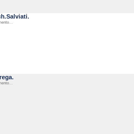
Arch.Chig.61
Arch.Chig.62
Arch.Chig.70
h.Salviati.
mento…
rega.
mento…