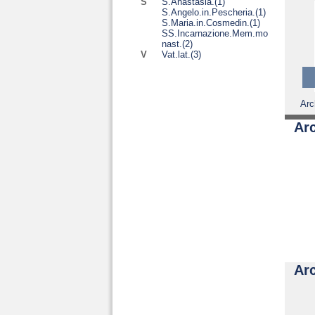
S
S.Anastasia.
(1)
S.Angelo.in.Pescheria.
(1)
S.Maria.in.Cosmedin.
(1)
SS.Incarnazione.Mem.mo
nast.
(2)
V
Vat.lat.
(3)
Arc
Arc
Arc