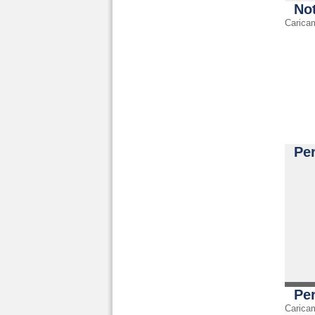
No
Carica
Per
Per
Carica