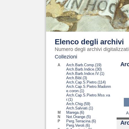
Elenco degli archivi
Numero degli archivi digitalizzati
Collezioni
Ar
A
Arch.Barb.Comp.
(19)
Arch.Barb.Indice.
(30)
Arch.Barb.Indice.IV.
(1)
Arch.Bibl.
(3)
Arch.Cap.S.Pietro.
(114)
Arch.Cap.S.Pietro.Madonn
e.coron.
(1)
Arch.Cap.S.Pietro.Mss.va
r.
(1)
Arch.Chig.
(59)
Arch.Salviati.
(1)
M
Marega.
(6)
A
N
Not.Orange.
(5)
P
Perg.Terracina.
(6)
Arc
Perg.Veroli.
(6)