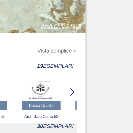
Arch.Chig.24915
Vista semplice >
19
ESEMPLARI
Bassa Qualità
Bassa Qualità
.51
Arch.Barb.Comp.52
Arch.Barb.Comp.53
30
ESEMPLARI