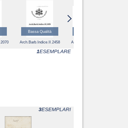
Bassa Qualità
Bassa Qualità
I.2070
Arch.Barb.Indice.II.2458
Arch.Barb.Indice.II.2459
1
ESEMPLARE
3
ESEMPLARI