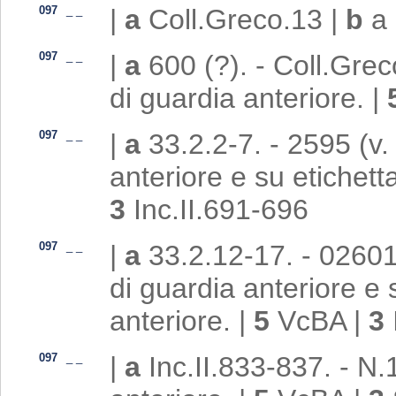
097
_
_
|
a
Coll.Greco.13
|
b
a 
097
_
_
|
a
600 (?). - Coll.Gre
di guardia anteriore.
|
097
_
_
|
a
33.2.2-7. - 2595 (v.
anteriore e su etichetta
3
Inc.II.691-696
097
_
_
|
a
33.2.12-17. - 0260
di guardia anteriore e s
anteriore.
|
5
VcBA
|
3
097
_
_
|
a
Inc.II.833-837. - N