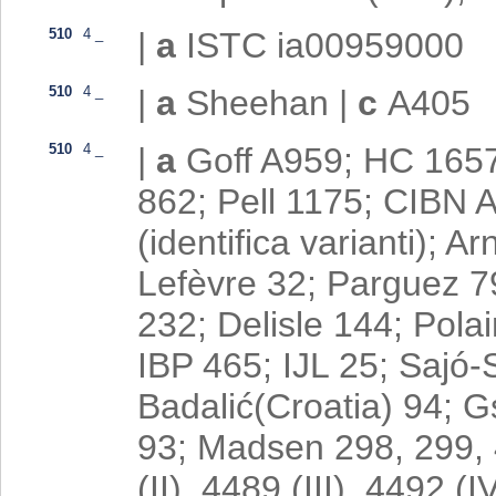
510
4
_
|
a
ISTC ia00959000
510
4
_
|
a
Sheehan
|
c
A405
510
4
_
|
a
Goff A959; HC 1657
862; Pell 1175; CIBN A-
(identifica varianti); 
Lefèvre 32; Parguez 79
232; Delisle 144; Pola
IBP 465; IJL 25; Sajó
Badalić(Croatia) 94; G
93; Madsen 298, 299, 
(II), 4489 (III), 4492 (