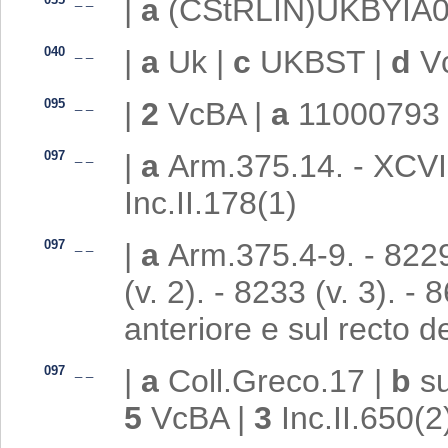
|
a
(CStRLIN)UKBYIA
040
_
_
|
a
Uk
|
c
UKBST
|
d
V
095
_
_
|
2
VcBA
|
a
11000793
097
_
_
|
a
Arm.375.14. - XCV
Inc.II.178(1)
097
_
_
|
a
Arm.375.4-9. - 8229 (
(v. 2). - 8233 (v. 3). - 
anteriore e sul recto de
097
_
_
|
a
Coll.Greco.17
|
b
su
5
VcBA
|
3
Inc.II.650(2