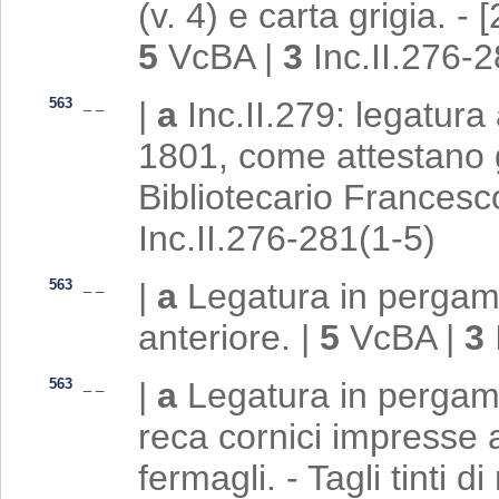
(v. 4) e carta grigia. - 
5
VcBA
|
3
Inc.II.276-
563
_
_
|
a
Inc.II.279: legatura 
1801, come attestano g
Bibliotecario Frances
Inc.II.276-281(1-5)
563
_
_
|
a
Legatura in pergamen
anteriore.
|
5
VcBA
|
3
563
_
_
|
a
Legatura in pergam
reca cornici impresse a
fermagli. - Tagli tinti d