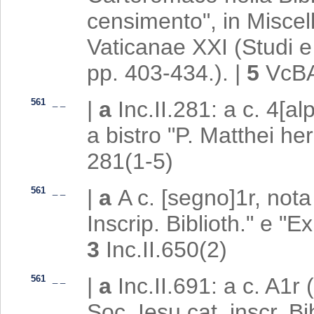
censimento", in Miscel
Vaticanae XXI (Studi e 
pp. 403-434.).
|
5
VcB
561
_
_
|
a
Inc.II.281: a c. 4[
a bistro "P. Matthei her
281(1-5)
561
_
_
|
a
A c. [segno]1r, nota
Inscrip. Biblioth." e "
3
Inc.II.650(2)
561
_
_
|
a
Inc.II.691: a c. A1r 
Soc. Iesu cat. inscr. B