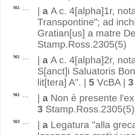
561
_
_
|
a
A c. 4[alpha]1r, not
Transpontine"; ad inch
Gratian[us] a matre De
Stamp.Ross.2305(5)
561
_
_
|
a
A c. 4[alpha]2r, nota
S[anct]i Saluatoris Bon
lit[tera] A".
|
5
VcBA
|
561
_
_
|
a
Non è presente l'ex
3
Stamp.Ross.2305(5)
563
_
_
|
a
Legatura "alla greca