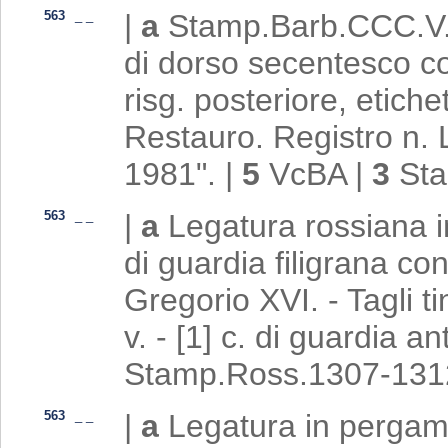
563
_
_
|
a
Stamp.Barb.CCC.V.1
di dorso secentesco co
risg. posteriore, etiche
Restauro. Registro n.
1981".
|
5
VcBA
|
3
St
563
_
_
|
a
Legatura rossiana in 
di guardia filigrana 
Gregorio XVI. - Tagli ti
v. - [1] c. di guardia a
Stamp.Ross.1307-131
563
_
_
|
a
Legatura in pergame