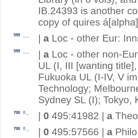
IB.24393 is another cop
copy of quires á[alpha
599
_
_
|
a
Loc - other Eur: In
599
_
_
|
a
Loc - other non-Eur
UL (I, III [wanting title]
Fukuoka UL (I-IV, V im
Technology; Melbourne 
Sydney SL (I); Tokyo, 
700
0
_
|
0
495:41982
|
a
Theo
700
0
_
|
0
495:57566
|
a
Phil