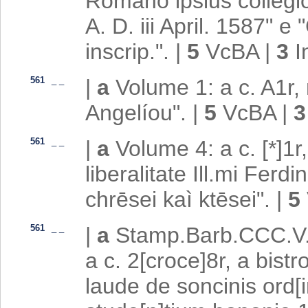
Romano ipsius collegio
A. D. iii April. 1587" e 
inscrip.".
|
5
VcBA
|
3
I
561
_
_
|
a
Volume 1: a c. A1r, 
Angelíou".
|
5
VcBA
|
561
_
_
|
a
Volume 4: a c. [*]1r
liberalitate Ill.mi Ferd
chrēsei kaì ktēsei".
|
5
561
_
_
|
a
Stamp.Barb.CCC.V.13
a c. 2[croce]8r, a bistro
laude de soncinis ord[i