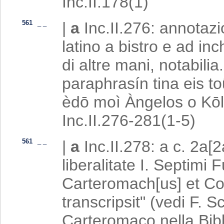
Inc.II.178(1)
561
_
_
|
a
Inc.II.276: annotazi
latino a bistro e ad in
di altre mani, notabilia
paraphrasín tina eis t
èdō moì Àngelos o Kōll
Inc.II.276-281(1-5)
561
_
_
|
a
Inc.II.278: a c. 2a[
liberalitate I. Septimi F
Carteromach[us] et Col
transcripsit" (vedi F. 
Carteromaco nella Bibl