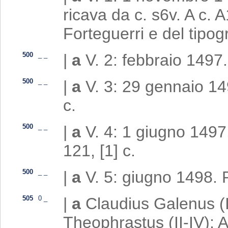
ricava da c. s6v. A c. A
Forteguerri e del tipog
500
_
_
|
a
V. 2: febbraio 1497.
500
_
_
|
a
V. 3: 29 gennaio 14
c.
500
_
_
|
a
V. 4: 1 giugno 1497
121, [1] c.
500
_
_
|
a
V. 5: giugno 1498. 
505
0
_
|
a
Claudius Galenus (II
Theophrastus (II-IV); 