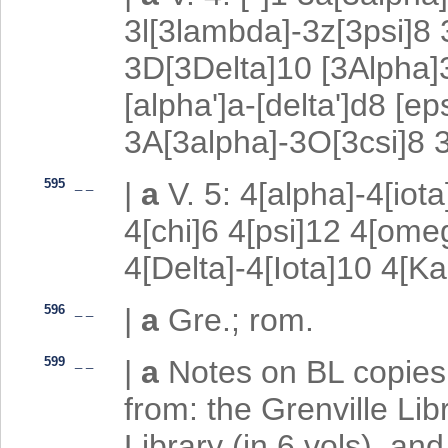
3l[3lambda]-3z[3psi
3D[3Delta]10 [3Alpha]
[alpha']a-[delta']d8 [ep
3A[3alpha]-3O[3csi]8 
595
_
_
|
a
V. 5: 4[alpha]-4[io
4[chi]6 4[psi]12 4[om
4[Delta]-4[Iota]10 4[K
596
_
_
|
a
Gre.; rom.
599
_
_
|
a
Notes on BL copies: 
from: the Grenville Libr
Library (in 6 vols), and