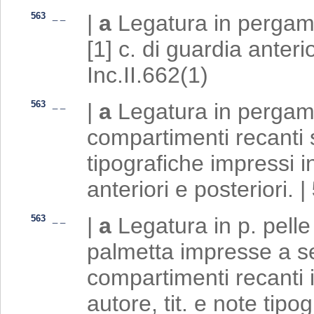
563
_
_
|
a
Legatura in pergamen
[1] c. di guardia anter
Inc.II.662(1)
563
_
_
|
a
Legatura in pergame
compartimenti recanti s
tipografiche impressi in 
anteriori e posteriori.
|
563
_
_
|
a
Legatura in p. pelle
palmetta impresse a se
compartimenti recanti 
autore, tit. e note tipo