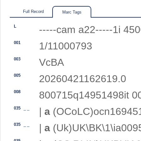
Full Record
Marc Tags
L
-----cam a22-----1i 45
001
1/11000793
003
VcBA
005
20260421162619.0
008
800715q14951498it 00
035
_
_
|
a
(OCoLC)ocn16945
035
_
_
|
a
(Uk)UK\BK\1\ia009
035
_
_