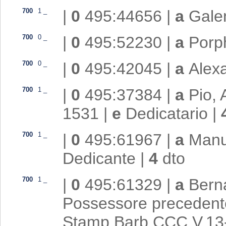
700
1
_
|
0
495:44656
|
a
Gale
700
0
_
|
0
495:52230
|
a
Porph
700
0
_
|
0
495:42045
|
a
Alex
700
1
_
|
0
495:37384
|
a
Pio, 
1531
|
e
Dedicatario
|
700
1
_
|
0
495:61967
|
a
Manu
Dedicante
|
4
dto
700
1
_
|
0
495:61329
|
a
Berna
Possessore preceden
Stamp.Barb.CCC.V.13