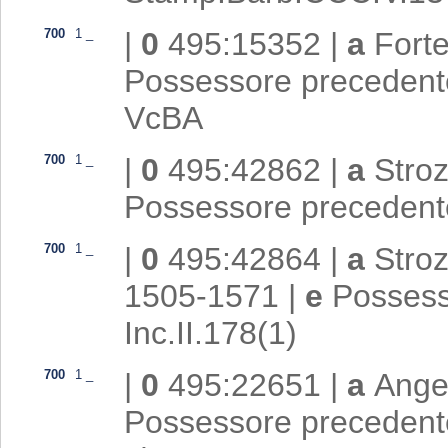
700
1
_
|
0
495:15352
|
a
Forte
Possessore preceden
VcBA
700
1
_
|
0
495:42862
|
a
Stroz
Possessore preceden
700
1
_
|
0
495:42864
|
a
Stroz
1505-1571
|
e
Possess
Inc.II.178(1)
700
1
_
|
0
495:22651
|
a
Angel
Possessore preceden