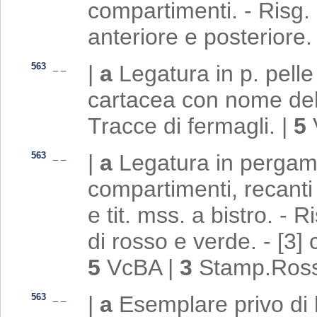
compartimenti. - Risg. 
anteriore e posteriore
563
_
_
|
a
Legatura in p. pelle
cartacea con nome dell'a
Tracce di fermagli.
|
5
563
_
_
|
a
Legatura in pergame
compartimenti, recanti
e tit. mss. a bistro. - 
di rosso e verde. - [3] 
5
VcBA
|
3
Stamp.Ross
563
_
_
|
a
Esemplare privo di 