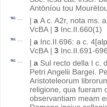
Antōníou tou Mourēto
561
_
_
|
a
A c. A2r, nota ms. a
VcBA
|
3
Inc.II.660(1)
561
_
_
|
a
Inc.II.696: a c. 4[a
VcBA
|
3
Inc.II.691-69
561
_
_
|
a
Sul recto della I c. 
Petri Angelii Bargei. 
Aristoteleorum libror
religione, qua fueram o
observantiam meam erg