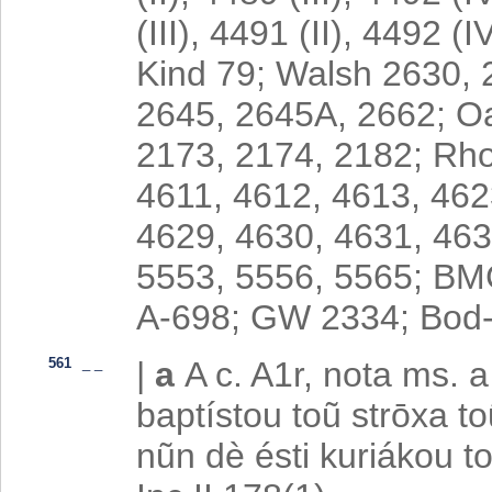
(III), 4491 (II), 4492 (
Kind 79; Walsh 2630,
2645, 2645A, 2662; Oa
2173, 2174, 2182; Rh
4611, 4612, 4613, 462
4629, 4630, 4631, 463
5553, 5556, 5565; BMC
A-698; GW 2334; Bod-
561
_
_
|
a
A c. A1r, nota ms. a
baptístou toũ strōxa 
nũn dè ésti kuriákou t