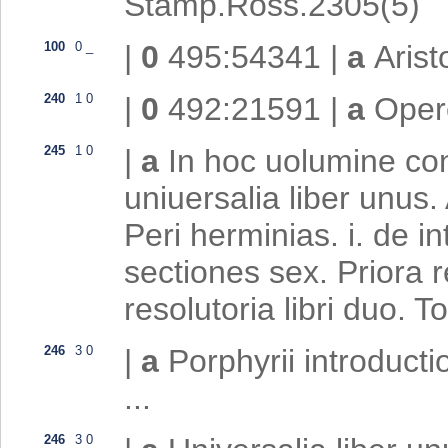
Stamp.Ross.2305(5)
100
0
_
|
0
495:54341
|
a
Arist
240
1
0
|
0
492:21591
|
a
Ope
245
1
0
|
a
In hoc uolumine cont
uniuersalia liber unus.
Peri herminias. i. de i
sectiones sex. Priora r
resolutoria libri duo. To
246
3
0
|
a
Porphyrii introductio
...
246
3
0