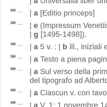
|
a
Universalia liber unu
250
_
_
|
a
[Editio princeps]
260
_
_
|
e
(Impressum Venetii
|
g
[1495-1498]).
300
_
_
|
a
5 v. :
|
b
ill., iniziali
500
_
_
|
a
Testo a piena pagin
500
_
_
|
a
Sul verso della prim
del tipografo ad Alberto
500
_
_
|
a
Ciascun v. con tavol
500
_
_
|
a
V. 1: 1 novembre 149