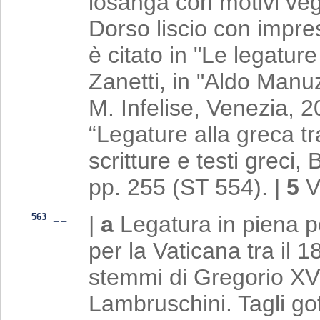
losanga con motivi veg
Dorso liscio con impress
è citato in "Le legatur
Zanetti, in "Aldo Manuz
M. Infelise, Venezia, 
“Legature alla greca tra
scritture e testi greci,
pp. 255 (ST 554).
|
5
563
_
_
|
a
Legatura in piena pe
per la Vaticana tra il 
stemmi di Gregorio XVI 
Lambruschini. Tagli goff