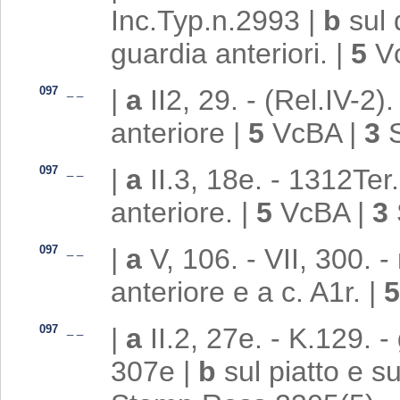
Inc.Typ.n.2993
|
b
sul 
guardia anteriori.
|
5
V
097
_
_
|
a
II2, 29. - (Rel.IV-2)
anteriore
|
5
VcBA
|
3
097
_
_
|
a
II.3, 18e. - 1312Ter
anteriore.
|
5
VcBA
|
3
097
_
_
|
a
V, 106. - VII, 300. -
anteriore e a c. A1r.
|
097
_
_
|
a
II.2, 27e. - K.129.
307e
|
b
sul piatto e su