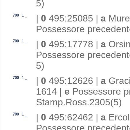
5)
700
1
_
|
0
495:25085
|
a
Mure
Possessore preceden
700
1
_
|
0
495:17778
|
a
Orsin
Possessore preceden
5)
700
1
_
|
0
495:12626
|
a
Grac
1614
|
e
Possessore p
Stamp.Ross.2305(5)
700
1
_
|
0
495:62462
|
a
Erco
Possessore preceden