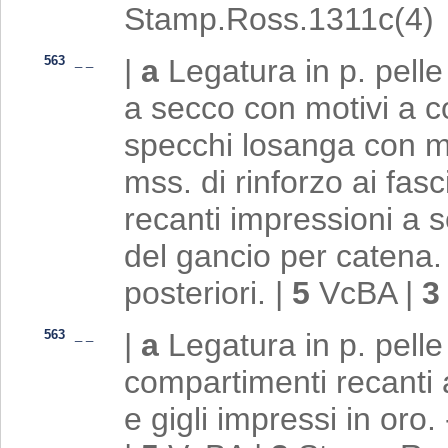
Stamp.Ross.1311c(4)
563
_
_
|
a
Legatura in p. pell
a secco con motivi a co
specchi losanga con mo
mss. di rinforzo ai fasc
recanti impressioni a s
del gancio per catena. -
posteriori.
|
5
VcBA
|
563
_
_
|
a
Legatura in p. pell
compartimenti recanti au
e gigli impressi in oro. 