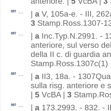
anteriore.
|
5
VcBA
|
3
097
_
_
|
a
V, 105a-e. - III, 26
3
Stamp.Ross.1307-1
097
_
_
|
a
Inc.Typ.N.2991. - 13
anteriore, sul verso del
della II c. di guardia a
Stamp.Ross.1307c(1)
097
_
_
|
a
II3, 18a. - 1307Qua
sulla risg. anteriore e 
|
5
VcBA
|
3
Stamp.Ros
097
_
_
|
a
173.2993. - 832. - II