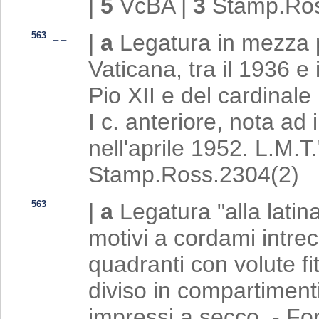
|
5
VcBA
|
3
Stamp.Ros
563
_
_
|
a
Legatura in mezza p
Vaticana, tra il 1936 e
Pio XII e del cardinale
I c. anteriore, nota ad
nell'aprile 1952. L.M.T.
Stamp.Ross.2304(2)
563
_
_
|
a
Legatura "alla latin
motivi a cordami intrec
quadranti con volute f
diviso in compartimenti 
impressi a secco. - Fori