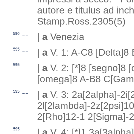
autore e titulus ad inc
Stamp.Ross.2305(5)
590
_
_
|
a
Venezia
595
_
_
|
a
V. 1: A-C8 [Delta]8
595
_
_
|
a
V. 2: [*]8 [segno]8 
[omega]8 A-B8 C[Gamm
595
_
_
|
a
V. 3: 2a[2alpha]-2i
2l[2lambda]-2z[2psi]1
2[Rho]12-1 2[Sigma]-2[
595
_
_
|
a
V. 4: [*]1 3a[3alpha