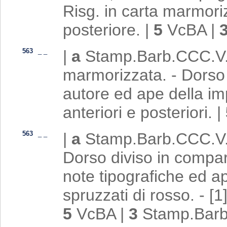
Risg. in carta marmoriz
posteriore.
|
5
VcBA
|
563
_
_
|
a
Stamp.Barb.CCC.V.13
marmorizzata. - Dorso d
autore ed ape della imp
anteriori e posteriori.
|
563
_
_
|
a
Stamp.Barb.CCC.V.1
Dorso diviso in comparti
note tipografiche ed ap
spruzzati di rosso. - [1
5
VcBA
|
3
Stamp.Barb