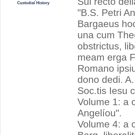
Sul recto dell
Custodial History
"B.S. Petri A
Bargaeus hoc
una cum Theo
obstrictus, l
meam erga Fa
Romano ipsiu
dono dedi. A. 
Soc.tis Iesu c
Volume 1: a c
Angelíou".
Volume 4: a c.