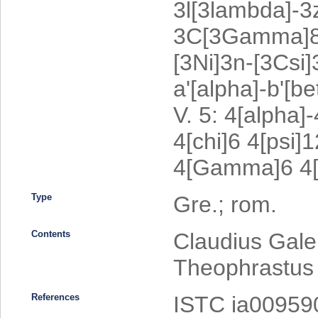
3l[3lambda]-3
3C[3Gamma]8 
[3Ni]3n-[3Csi]
a'[alpha]-b'[b
V. 5: 4[alpha]
4[chi]6 4[psi
4[Gamma]6 4[D
Type
Gre.; rom.
Contents
Claudius Galen
Theophrastus (
References
ISTC ia00959