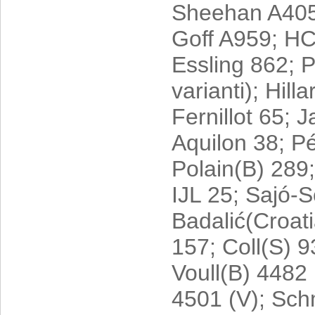
Sheehan A40
Goff A959; HC
Essling 862; P
varianti); Hill
Fernillot 65;
Aquilon 38; Pé
Polain(B) 289;
IJL 25; Sajó-
Badalić(Croat
157; Coll(S) 
Voull(B) 4482 (
4501 (V); Schmi