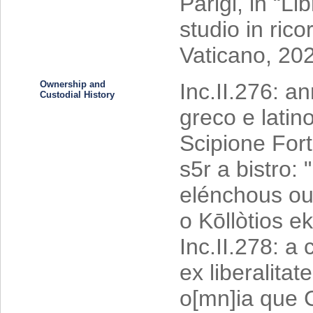
Parigi, in “Lib
studio in ric
Vaticano, 202
Ownership and
Inc.II.276: an
Custodial History
greco e latino
Scipione Forte
s5r a bistro:
elénchous ou
o Kōllòtios e
Inc.II.278: a 
ex liberalitate
o[mn]ia que 