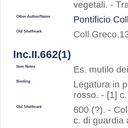
vegetali. - Tra
Other Author/Name
Pontificio Co
Old Shelfmark
Coll.Greco.13
Inc.II.662(1)
Item Notes
Es. mutilo dei
Binding
Legatura in p
rosso. - [1] c
Old Shelfmark
600 (?). - Col
c. di guardia 