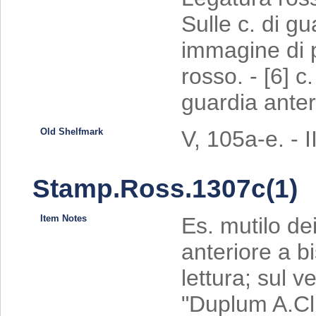
Sulle c. di g
immagine di p
rosso. - [6] c
guardia anter
Old Shelfmark
V, 105a-e. - I
Stamp.Ross.1307c(1)
Item Notes
Es. mutilo dei
anteriore a bi
lettura; sul 
"Duplum A.Cl.