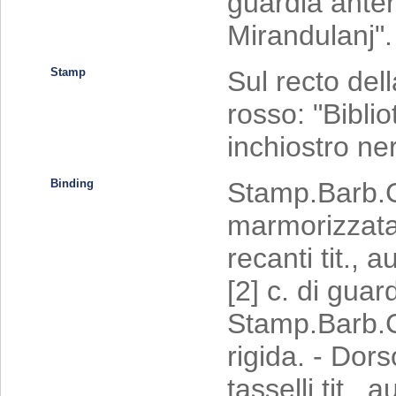
guardia anter
Mirandulanj".
Stamp
Sul recto dell
rosso: "Bibli
inchiostro ner
Binding
Stamp.Barb.CC
marmorizzata.
recanti tit., 
[2] c. di guar
Stamp.Barb.C
rigida. - Dor
tasselli tit.,