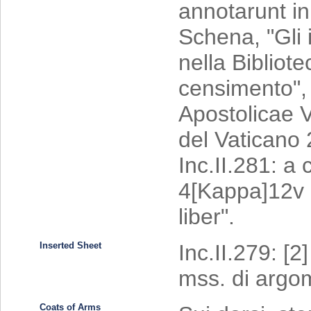
annotarunt in 
Schena, "Gli
nella Bibliot
censimento", 
Apostolicae V
del Vaticano 
Inc.II.281: a 
4[Kappa]12v m
liber".
Inserted Sheet
Inc.II.279: [
mss. di argom
Coats of Arms