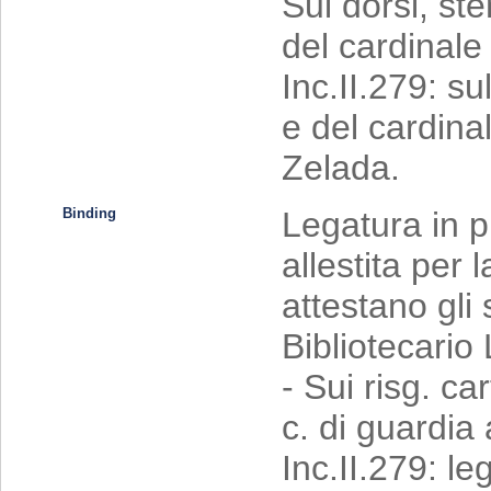
Sui dorsi, st
del cardinale
Inc.II.279: s
e del cardina
Zelada.
Binding
Legatura in p
allestita per 
attestano gli
Bibliotecario 
- Sui risg. ca
c. di guardia 
Inc.II.279: leg