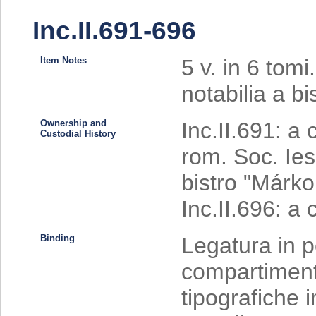
Inc.II.691-696
Item Notes
5 v. in 6 tom
notabilia a bi
Ownership and
Inc.II.691: a 
Custodial History
rom. Soc. Iesu
bistro "Márk
Inc.II.696: a 
Binding
Legatura in p
compartimenti 
tipografiche im