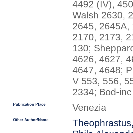
4492 (IV), 450
Walsh 2630, 
2645, 2645A, 
2170, 2173, 2
130; Sheppard
4626, 4627, 4
4647, 4648; P
V 553, 556, 5
2334; Bod-inc
Publication Place
Venezia
Other Author/Name
Theophrastus,