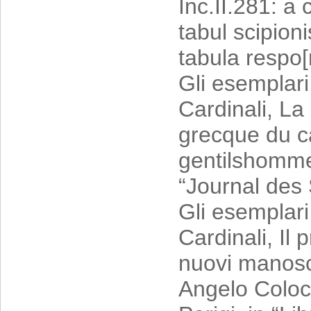
Inc.II.281: a 
tabul scipion
tabula respo[
Gli esemplari 
Cardinali, La
grecque du ca
gentilshommes
“Journal des 
Gli esemplari
Cardinali, Il
nuovi manoscri
Angelo Colocc