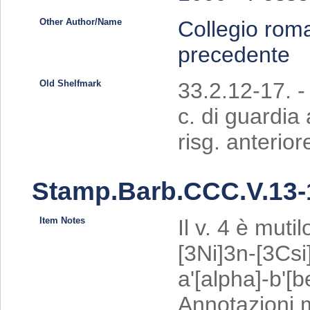
Other Author/Name
Collegio rom
precedente
Old Shelfmark
33.2.12-17. -
c. di guardia 
risg. anterior
Stamp.Barb.CCC.V.13-
Item Notes
Il v. 4 è mut
[3Ni]3n-[3Csi]
a'[alpha]-b'[
Annotazioni m