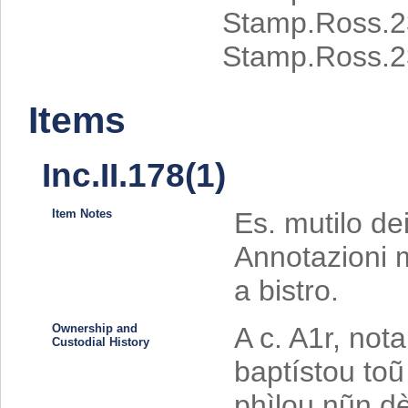
Stamp.Ross.2
Stamp.Ross.2
Items
Inc.II.178(1)
Item Notes
Es. mutilo dei
Annotazioni ma
a bistro.
Ownership and
A c. A1r, nota
Custodial History
baptístou to
phìlou nũn dè