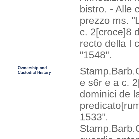
bistro. - Alle
prezzo ms. "
c. 2[croce]8 d
recto della I 
"1548".
Ownership and
Stamp.Barb.CC
Custodial History
e s6r e a c. 2[
dominici de l
predicato[rum
1533".
Stamp.Barb.CC