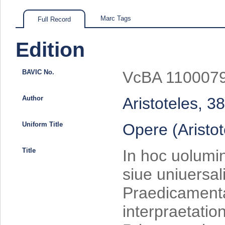
Marc Tags
Full Record
Edition
BAVIC No.
VcBA 110007
Author
Aristoteles, 3
Uniform Title
Opere (Aristot
Title
In hoc uolumin
siue uniuersali
Praedicamenta 
interpraetatio