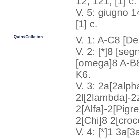
12, 121, [1] c.
V. 5: giugno 1
[1] c.
Quire/Collation
V. 1: A-C8 [De
V. 2: [*]8 [seg
[omega]8 A-B
K6.
V. 3: 2a[2alph
2l[2lambda]-2
2[Alfa]-2[Pig
2[Chi]8 2[croc
V. 4: [*]1 3a[