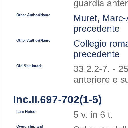
guardia anteri
Other Author/Name
Muret, Marc-
precedente
Other Author/Name
Collegio rom
precedente
Old Shelfmark
33.2.2-7. - 25
anteriore e su
Inc.II.697-702(1-5)
Item Notes
5 v. in 6 t.
Ownership and