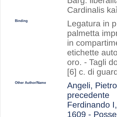
Barg. liberali
Cardinalis kaì
Binding
Legatura in p
palmetta impr
in compartime
etichette auto
oro. - Tagli d
[6] c. di guar
Other Author/Name
Angeli, Pietr
precedente
Ferdinando I
1609 - Posse