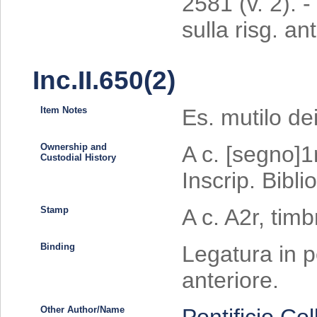
2581 (v. 2). -
sulla risg. ant
Inc.II.650(2)
Item Notes
Es. mutilo dei
Ownership and
A c. [segno]1r
Custodial History
Inscrip. Bibl
Stamp
A c. A2r, timb
Binding
Legatura in p
anteriore.
Other Author/Name
Pontificio Co