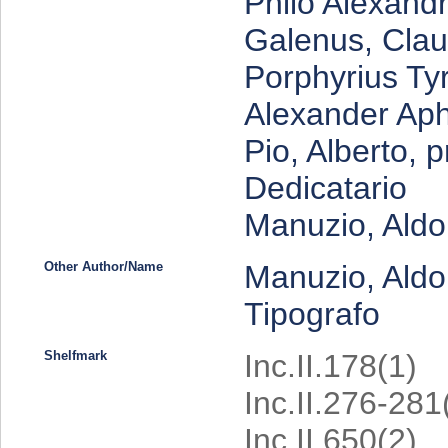
Philo Alexandr
Galenus, Clau
Porphyrius Ty
Alexander Aphr
Pio, Alberto, 
Dedicatario
Manuzio, Aldo
Other Author/Name
Manuzio, Aldo,
Tipografo
Shelfmark
Inc.II.178(1)
Inc.II.276-281
Inc.II.650(2)