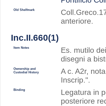
Old Shelfmark
Coll.Greco.17 
anteriore.
Inc.II.660(1)
Item Notes
Es. mutilo dei
disegni a bist
Ownership and
A c. A2r, nota
Custodial History
Inscrip.".
Binding
Legatura in 
posteriore re