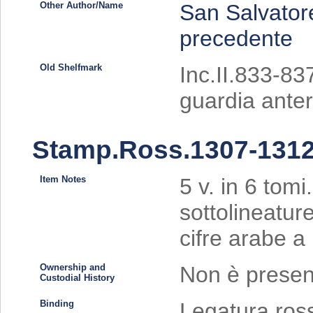
Other Author/Name
San Salvator
precedente
Old Shelfmark
Inc.II.833-837
guardia anter
Stamp.Ross.1307-131
Item Notes
5 v. in 6 tomi
sottolineatur
cifre arabe a
Ownership and
Non è present
Custodial History
Binding
Legatura rossi