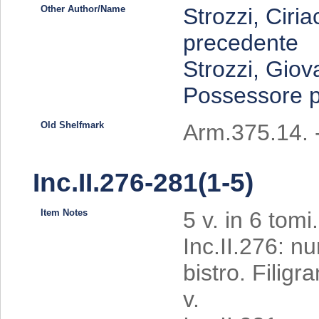
Other Author/Name
Strozzi, Ciri
precedente
Strozzi, Giov
Possessore 
Old Shelfmark
Arm.375.14. -
Inc.II.276-281(1-5)
Item Notes
5 v. in 6 tomi.
Inc.II.276: n
bistro. Filigr
v.