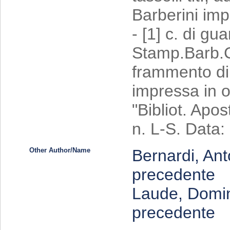
Barberini impr
- [1] c. di gu
Stamp.Barb.C
frammento di
impressa in or
"Bibliot. Apo
n. L-S. Data
Other Author/Name
Bernardi, An
precedente
Laude, Domin
precedente