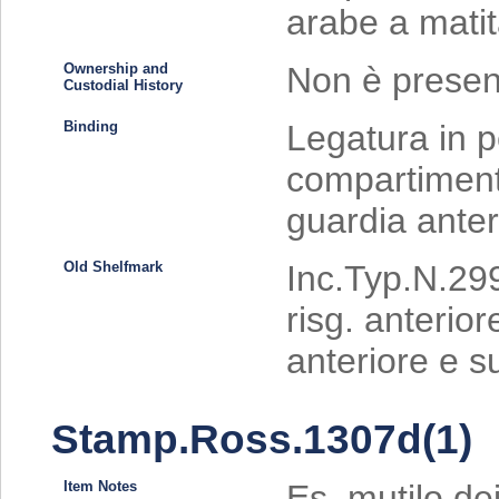
arabe a matit
Ownership and
Non è present
Custodial History
Binding
Legatura in p
compartimenti.
guardia anter
Old Shelfmark
Inc.Typ.N.2991
risg. anterior
anteriore e su
Stamp.Ross.1307d(1)
Item Notes
Es. mutilo dei