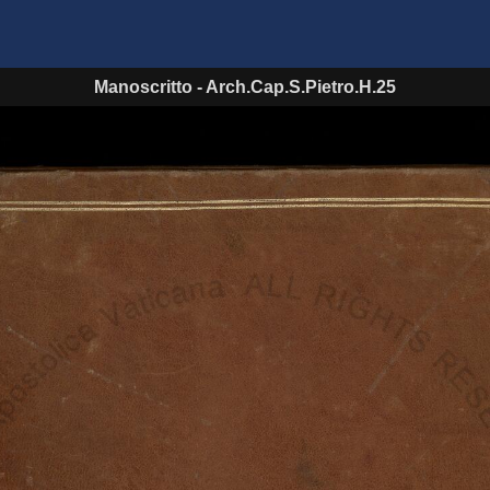
Manoscritto
-
Arch.Cap.S.Pietro.H.25