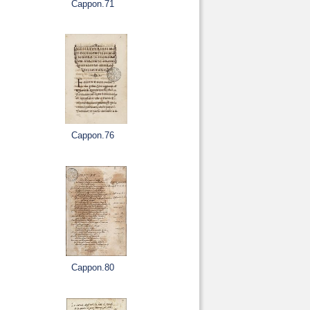
Cappon.71
Cappon.76
Cappon.80