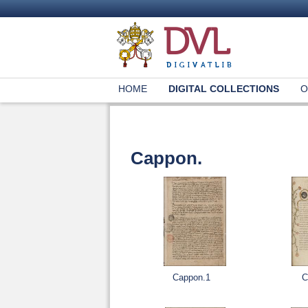
HOME
DIGITAL COLLECTIONS
O
Cappon.
Cappon.1
C