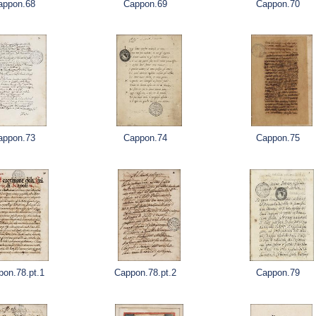
appon.68
Cappon.69
Cappon.70
appon.73
Cappon.74
Cappon.75
on.78.pt.1
Cappon.78.pt.2
Cappon.79