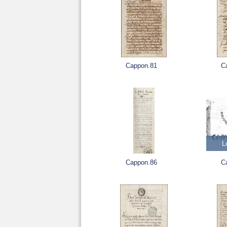
Cappon.81
C
L
Cappon.86
C