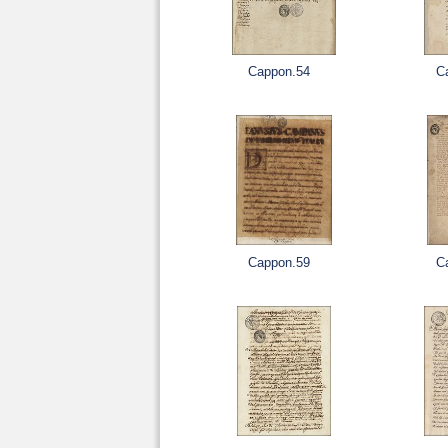
Cappon.54
C
Cappon.59
C