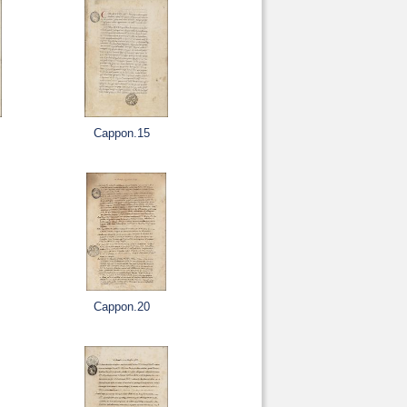
Cappon.15
Cappon.20