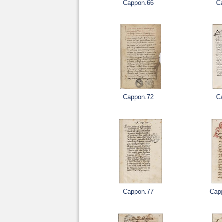
Cappon.66
C
Cappon.72
C
Cappon.77
Capp