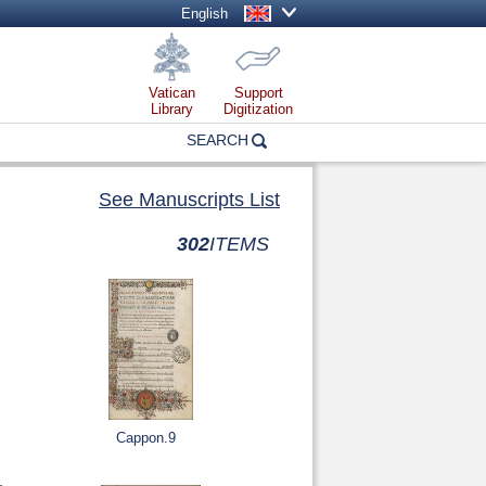
English
Vatican
Support
Library
Digitization
SEARCH
See Manuscripts List
302
ITEMS
Cappon.9