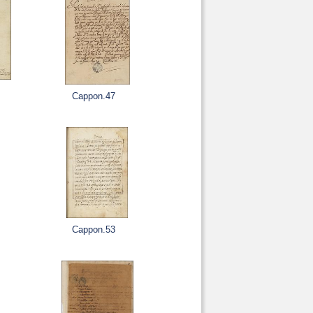
Cappon.47
Cappon.53