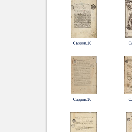
Cappon.10
C
Cappon.16
C